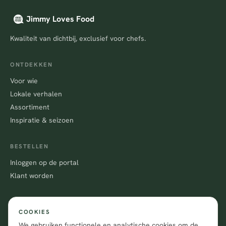
Jimmy Loves Food
Kwaliteit van dichtbij, exclusief voor chefs.
ONTDEKKEN
Voor wie
Lokale verhalen
Assortiment
Inspiratie & seizoen
BESTELLEN
Inloggen op de portal
Klant worden
CONTACT
COOKIES
Nijverheidsweg-Noord 55a
We gebruiken functionele en analytische cookies om de