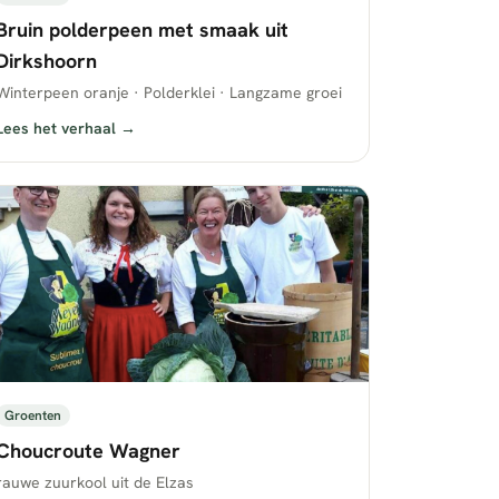
Bruin polderpeen met smaak uit
Dirkshoorn
Winterpeen oranje · Polderklei · Langzame groei
Lees het verhaal →
Groenten
Choucroute Wagner
rauwe zuurkool uit de Elzas