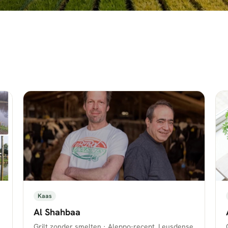
Kaas
Al Shahbaa
Grilt zonder smelten · Aleppo-recept, Leusdense