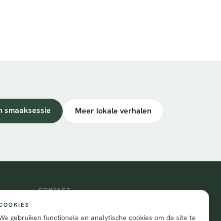
n smaaksessie
Meer lokale verhalen
CONTACT
COOKIES
Nijverheidsweg-Noord 55a
3812 PK Amersfoort
We gebruiken functionele en analytische cookies om de site te