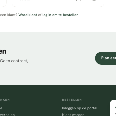
geen klant?
Word klant
of
log in om te bestellen
.
en
Plan ee
 Geen contract,
EKKEN
BESTELLEN
ie
Inloggen op de portal
 verhalen
Klant worden