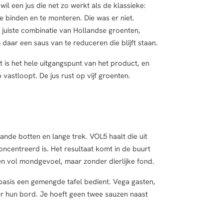
il een jus die net zo werkt als de klassieke:
 binden en te monteren. Die was er niet.
juiste combinatie van Hollandse groenten,
daar een saus van te reduceren die blijft staan.
 is het hele uitgangspunt van het product, en
 vastloopt. De jus rust op vijf groenten.
rande botten en lange trek. VOL5 haalt die uit
centreerd is. Het resultaat komt in de buurt
een vol mondgevoel, maar zonder dierlijke fond.
 basis een gemengde tafel bedient. Vega gasten,
der hun bord. Je hoeft geen twee sauzen naast