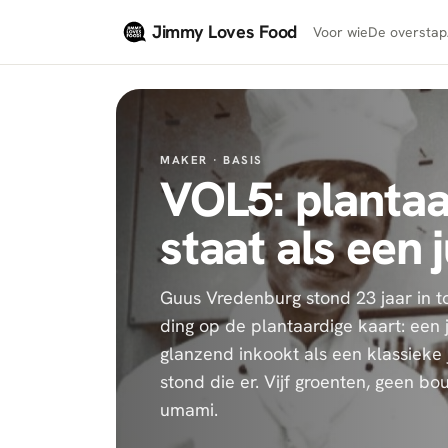
Naar hoofdinhoud
Jimmy Loves Food
Voor wie
De overstap
MAKER ·
BASIS
VOL5: plantaar
staat als een 
Guus Vredenburg stond 23 jaar in 
ding op de plantaardige kaart: een 
glanzend inkookt als een klassieke 
stond die er. Vijf groenten, geen bou
umami.