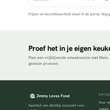
Prijzen en beschikbaarheid staan in de portal. Nog 
Proef het in je eigen keuk
Plan een vrijblijvende smaaksessie met Niels.
gewoon proeven.
ONTD
Jimmy Loves Food
Voor w
Kwaliteit van dichtbij, exclusief voor
Lokale