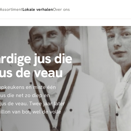
Assortiment
Lokale verhalen
Over ons
dige jus die
jus de veau
topkeukens en miste één
jus die net zo diep en
jus de veau. Twee jaar later
illon van bot, wel de volle