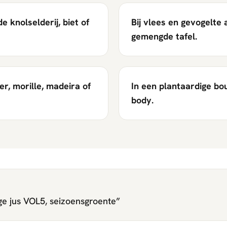
 knolselderij, biet of
Bij vlees en gevogelte 
gemengde tafel.
er, morille, madeira of
In een plantaardige bo
body.
ge jus VOL5, seizoensgroente
”