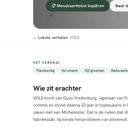
📋 Menukaarttekst kopiëren
Naar d
← Lokale verhalen
/
VOL5
HET VERHAAL
Plantaardig
Vol umami
Vijf groenten
Reduceerba
Wie zit erachter
VOL5 komt van Guus Vredenburg, eigenaar van Food 
commis en stond daarna 23 jaar in topkeukens in
zaken met een Michelinster. Dat is de reden dat di
fabriekslab: hij kende het probleem van binnenuit.