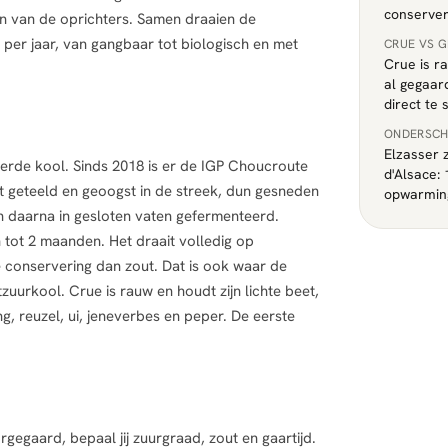
conserver
n van de oprichters. Samen draaien de
per jaar, van gangbaar tot biologisch en met
CRUE VS 
Crue is ra
al gegaard
direct te 
ONDERSCH
Elzasser 
eerde kool. Sinds 2018 is er de IGP Choucroute
d'Alsace:
dt geteeld en geoogst in de streek, dun gesneden
opwarming
n daarna in gesloten vaten gefermenteerd.
 tot 2 maanden. Het draait volledig op
conservering dan zout. Dat is ook waar de
uurkool. Crue is rauw en houdt zijn lichte beet,
ing, reuzel, ui, jeneverbes en peper. De eerste
orgegaard, bepaal jij zuurgraad, zout en gaartijd.