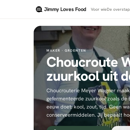
Naar hoofdinhoud
Jimmy Loves Food
Voor wie
De overstap
MAKER ·
GROENTEN
Choucroute W
zuurkool uit d
Choucrouterie Meyer Wagner maakt
gefermenteerde zuurkool zoals de 
eeuw doet: kool, zout, tijd. Geen w
conserveermiddelen. Jij bepaalt hoe