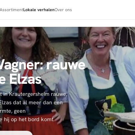
Assortiment
Lokale verhalen
Over ons
agner: rauwe
e Elzas
 in Krautergersheim rauwe,
Elzas dat al meer dan een
armte, geen
 hij op het bord komt.