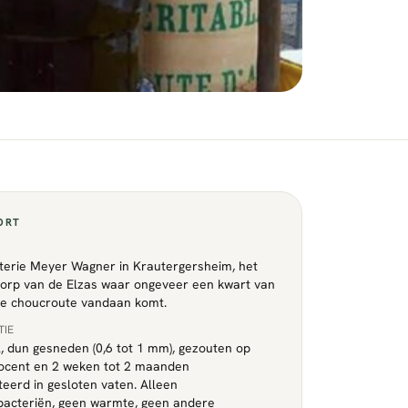
ORT
T
erie Meyer Wagner in Krautergersheim, het
orp van de Elzas waar ongeveer een kwart van
se choucroute vandaan komt.
TIE
l, dun gesneden (0,6 tot 1 mm), gezouten op
rocent en 2 weken tot 2 maanden
eerd in gesloten vaten. Alleen
acteriën, geen warmte, geen andere