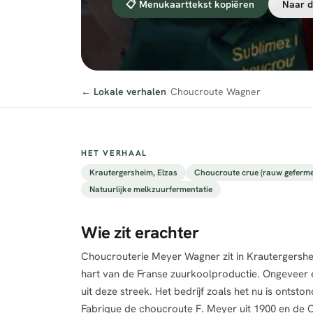
📋 Menukaarttekst kopiëren
Naar d
← Lokale verhalen
/
Choucroute Wagner
HET VERHAAL
Krautergersheim, Elzas
Choucroute crue (rauw geferme
Natuurlijke melkzuurfermentatie
Wie zit erachter
Choucrouterie Meyer Wagner zit in Krautergershei
hart van de Franse zuurkoolproductie. Ongeveer e
uit deze streek. Het bedrijf zoals het nu is ontsto
Fabrique de choucroute F. Meyer uit 1900 en de 