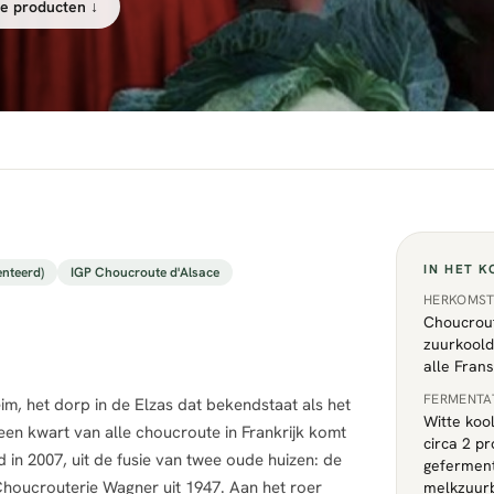
e producten ↓
IN HET K
nteerd)
IGP Choucroute d'Alsace
HERKOMS
Choucrout
zuurkoold
alle Fran
FERMENTA
m, het dorp in de Elzas dat bekendstaat als het
Witte koo
en kwart van alle choucroute in Frankrijk komt
circa 2 p
nd in 2007, uit de fusie van twee oude huizen: de
geferment
Choucrouterie Wagner uit 1947. Aan het roer
melkzuurb