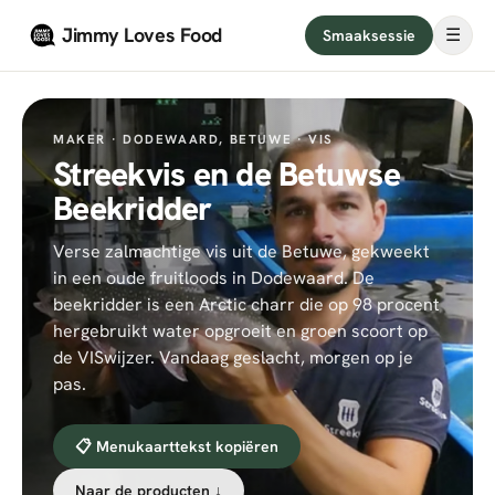
Naar hoofdinhoud
Jimmy Loves Food
☰
Smaaksessie
MAKER ·
DODEWAARD, BETUWE
· VIS
Streekvis en de Betuwse
Beekridder
Verse zalmachtige vis uit de Betuwe, gekweekt
in een oude fruitloods in Dodewaard. De
beekridder is een Arctic charr die op 98 procent
hergebruikt water opgroeit en groen scoort op
de VISwijzer. Vandaag geslacht, morgen op je
pas.
📋 Menukaarttekst kopiëren
Naar de producten ↓